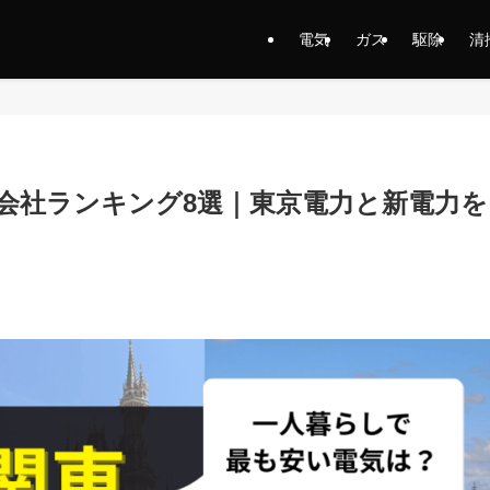
電気
ガス
駆除
清
力会社ランキング8選｜東京電力と新電力を