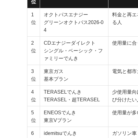
位
1
オクトパスエナジー
料金と再エ
位
グリーンオクトパス2026-0
る人
4
2
CDエナジーダイレクト
使用量に合
位
シングル・ベーシック・フ
ァミリーでんき
3
東京ガス
電気と都市
位
基本プラン
4
TERASELでんき
少使用量向
位
TERASEL・超TERASEL
び分けたい
5
ENEOSでんき
使用量が多
位
東京Vプラン
6
idemitsuでんき
ガソリン車