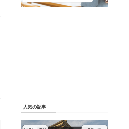
較
せ
人気の記事