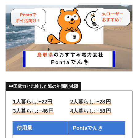
中国電力と比較した際の年間削減額
1人暮らし:−22円
2人暮らし:
−28
円
3人暮らし:
−46
円
4人暮らし:
−58
円
使用量
Pontaでんき