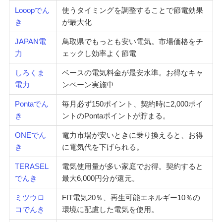
Looopでん
使うタイミングを調整することで節電効果
き
が最大化
JAPAN電
鳥取県でもっとも安い電気。市場価格をチ
力
ェックし効率よく節電
しろくま
ベースの電気料金が最安水準。お得なキャ
電力
ンペーン実施中
Pontaでん
毎月必ず150ポイント、契約時に2,000ポイ
き
ントのPontaポイントが貯まる。
ONEでん
電力市場が安いときに乗り換えると、お得
き
に電気代を下げられる。
TERASEL
電気使用量が多い家庭でお得。契約すると
でんき
最大6,000円分が還元。
ミツウロ
FIT電気20％、再生可能エネルギー10％の
コでんき
環境に配慮した電気を使用。