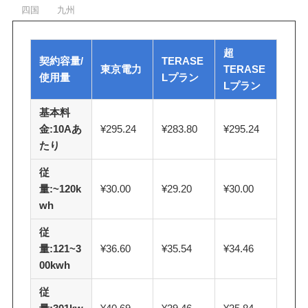
四国
九州
超
契約容量/
TERASE
東京電力
TERASE
使用量
Lプラン
Lプラン
基本料
金:10Aあ
¥295.24
¥283.80
¥295.24
たり
従
量:~120k
¥30.00
¥29.20
¥30.00
wh
従
量:121~3
¥36.60
¥35.54
¥34.46
00kwh
従