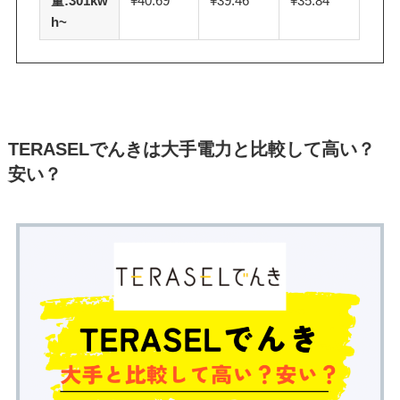
量:301kw
¥40.69
¥39.46
¥35.84
h~
TERASELでんきは大手電力と比較して高い？
安い？