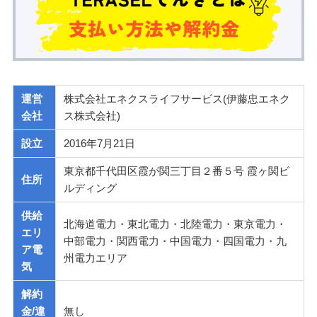
運営
株式会社エネクスライフサービス(伊藤忠エネク
会社
ス株式会社)
設立
2016年7月21日
東京都千代田区霞が関三丁目２番５号 霞ヶ関ビ
住所
ルディング
供給
北海道電力・東北電力・北陸電力・東京電力・
エリ
中部電力・関西電力・中国電力・四国電力・九
ア電
州電力エリア
気
解約
金/違
無し