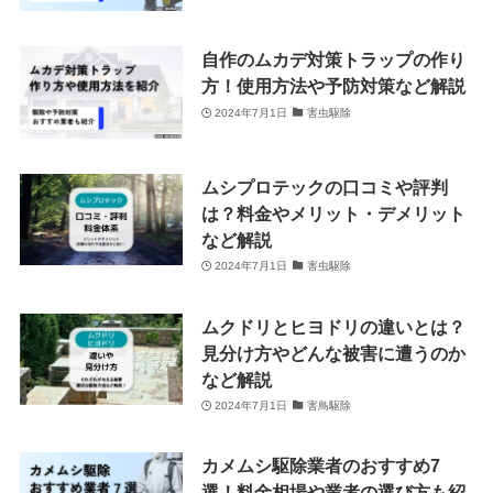
自作のムカデ対策トラップの作り
方！使用方法や予防対策など解説
2024年7月1日
害虫駆除
ムシプロテックの口コミや評判
は？料金やメリット・デメリット
など解説
2024年7月1日
害虫駆除
ムクドリとヒヨドリの違いとは？
見分け方やどんな被害に遭うのか
など解説
2024年7月1日
害鳥駆除
カメムシ駆除業者のおすすめ7
選！料金相場や業者の選び方も紹