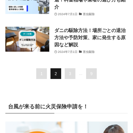
介
2024年7月1日
害虫駆除
ダニの駆除方法！場所ごとの退治
方法や予防対策、家に発生する原
因など解説
2024年7月1日
害虫駆除
1
2
3
...
9
台風が来る前に火災保険申請を！