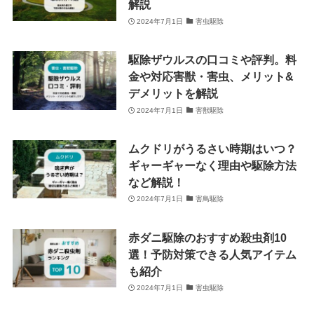
解説
2024年7月1日
害虫駆除
駆除ザウルスの口コミや評判。料
金や対応害獣・害虫、メリット&
デメリットを解説
2024年7月1日
害獣駆除
ムクドリがうるさい時期はいつ？
ギャーギャーなく理由や駆除方法
など解説！
2024年7月1日
害鳥駆除
赤ダニ駆除のおすすめ殺虫剤10
選！予防対策できる人気アイテム
も紹介
2024年7月1日
害虫駆除