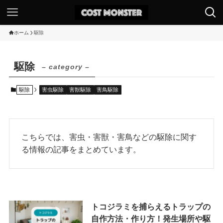
ホーム
駆除
駆除
– category –
駆除
害虫駆除
害獣駆除
害鳥駆除
こちらでは、害虫・害獣・害鳥などの駆除に関す
る情報の記事をまとめています。
トコジラミを捕らえるトラップの
自作方法・作り方！発生場所や駆