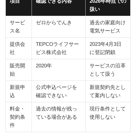
項目
確認できる内容
2026年時点での
扱い
サービ
ゼロからでんき
過去の家庭向け
ス名
電気サービス
提供会
TEPCOライフサー
2023年4月3日
社
ビス株式会社
に登記閉鎖
販売開
2020年
サービスの沿革
始
として扱う
新規申
公式申込ページを
新規契約先とし
込
確認できない
て案内しない
料金・
過去の情報が残っ
現行条件として
契約条
ている場合がある
使用しない
件