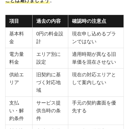
ことは避けましょう
。
項目
過去の内容
確認時の注意点
基本料
0円の料金設
現在申し込めるプラ
金
計
ンではない
電力量
エリア別に
適用時期が異なる旧
料金
設定
単価を混在させない
供給エ
旧契約に基
現在の対応エリアと
リア
づく対応地
して案内しない
域
支払
サービス提
手元の契約書面を優
い・解
供当時の条
先する
約条件
件