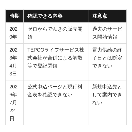
時期
確認できる内容
注意点
202
ゼロからでんきの販売開
過去のサービ
0年
始
ス開始情報
202
TEPCOライフサービス株
電力供給の終
3年
式会社が合併による解散
了日とは断定
4月
等で登記閉鎖
できない
3日
202
公式申込ページと現行料
新規申込先と
6年
金表を確認できない
して案内でき
7月
ない
22
日