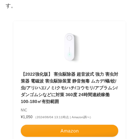
す。
【2022強化版】 害虫駆除器 超音波式 強力 害虫対
策器 電磁波 害虫駆除装置 静音無毒 ムカデ/蟻/蚊/
虫/アリ/ハエ/ノミ/クモ/ハチ/コウモリ/アブラムシ/
ダンゴムシなどに対策 360度 24時間連続稼働
100-180㎡有効範囲
N\C
¥1,050
（2024/06/04 13:11時点 | Amazon調べ）
Amazon