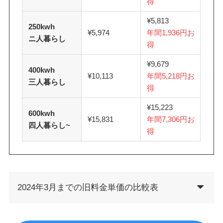
得
¥5,813
250kwh
¥5,974
年間
1,936
円お
ニ人暮らし
得
¥9,679
400kwh
¥10,113
年間
5,218
円お
三人暮らし
得
¥15,223
600kwh
¥15,831
年間
7,306
円お
四人暮らし~
得
2024年3月までの旧料金単価の比較表