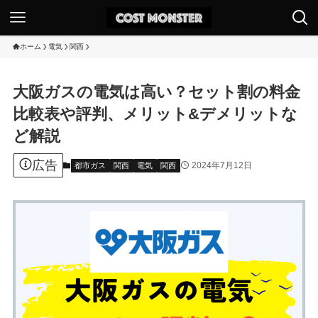
ホーム
電気
関西
大阪ガスの電気は高い？セット割の料金
比較表や評判、メリット&デメリットな
ど解説
広告
2024年7月12日
都市ガス
関西
電気
関西