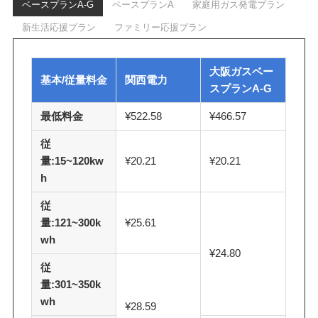
ベースプランA-G
ベースプランA
家庭用ガス発電プラン
新生活応援プラン
ファミリー応援プラン
大阪ガスベー
基本/従量料金
関西電力
スプランA-G
最低料金
¥522.58
¥466.57
従
量:15~120kw
¥20.21
¥20.21
h
従
量:121~300k
¥25.61
wh
¥24.80
従
量:301~350k
wh
¥28.59