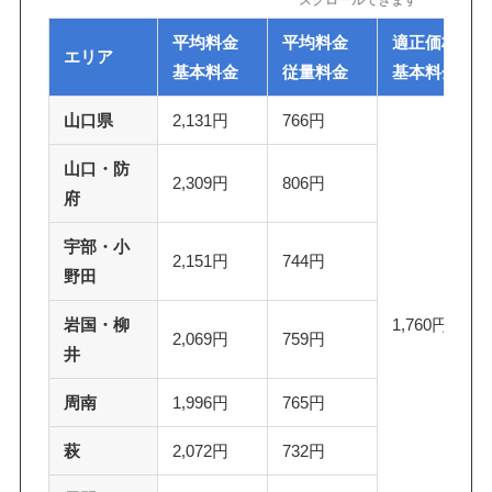
平均料金
平均料金
適正価格
エリア
基本料金
従量料金
基本料金
山口県
2,131円
766円
山口・防
2,309円
806円
府
宇部・小
2,151円
744円
野田
岩国・柳
1,760円
2,069円
759円
井
周南
1,996円
765円
萩
2,072円
732円