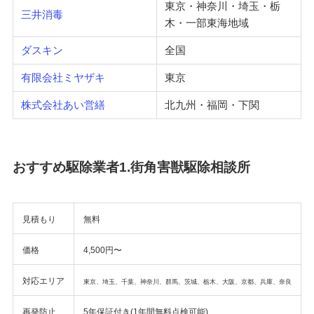
東京・神奈川・埼玉・栃
三井消毒
木・一部東海地域
ダスキン
全国
有限会社ミヤザキ
東京
株式会社あい営繕
北九州・福岡・下関
おすすめ駆除業者1.街角害獣駆除相談所
見積もり
無料
価格
4,500円〜
対応エリア
東京、埼玉、千葉、神奈川、群馬、茨城、栃木、大阪、京都、兵庫、奈良
再発防止
5年保証付き(1年間無料点検可能)