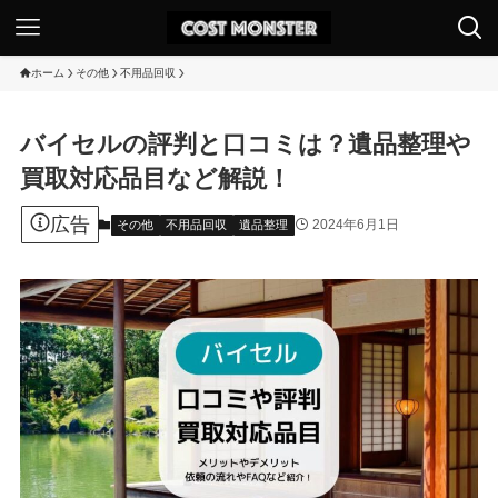
ホーム
その他
不用品回収
バイセルの評判と口コミは？遺品整理や
買取対応品目など解説！
広告
2024年6月1日
その他
不用品回収
遺品整理