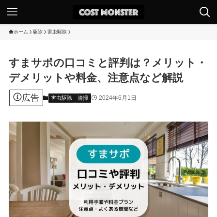
ホーム
駆除
害虫駆除
すまサポの口コミと評判は？メリット・
デメリットや料金、注意点など解説
広告
2024年6月1日
害虫駆除
清掃