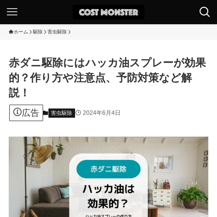
ホーム
駆除
害虫駆除
赤ダニ駆除にはハッカ油スプレーが効果
的？作り方や注意点、予防対策など解
説！
広告
2024年6月4日
害虫駆除